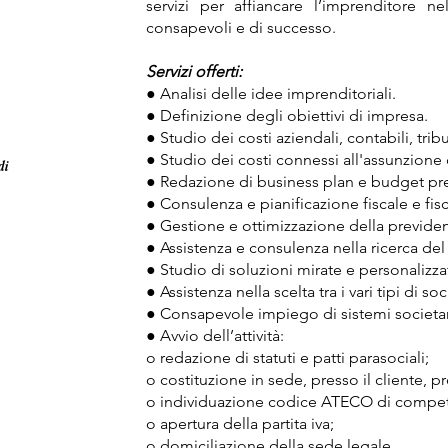
servizi per affiancare l’imprenditore n
consapevoli e di successo.
Servizi offerti:
● Analisi delle idee imprenditoriali.
● Definizione degli obiettivi di impresa.
● Studio dei costi aziendali, contabili, tribut
● Studio dei costi connessi all'assunzione d
di
● Redazione di business plan e budget pre
● Consulenza e pianificazione fiscale e fisc
● Gestione e ottimizzazione della previden
● Assistenza e consulenza nella ricerca del
● Studio di soluzioni mirate e personalizzat
● Assistenza nella scelta tra i vari tipi di so
● Consapevole impiego di sistemi societa
● Avvio dell’attività:
o redazione di statuti e patti parasociali;
o costituzione in sede, presso il cliente, pr
o individuazione codice ATECO di compet
o apertura della partita iva;
o domiciliazione della sede legale.