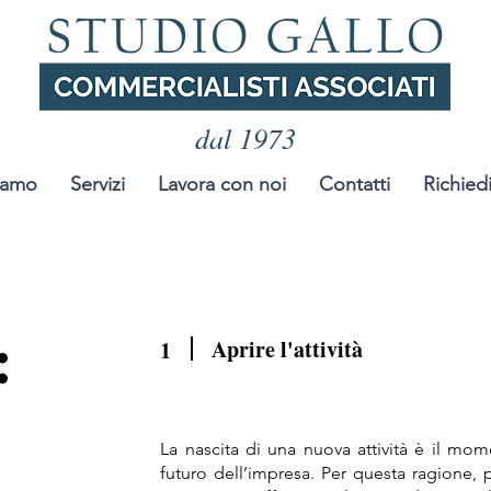
dal 1973
iamo
Servizi
Lavora con noi
Contatti
Richied
:
Aprire l'attività
1
La nascita di una nuova attività è il mome
futuro dell’impresa. Per questa ragion