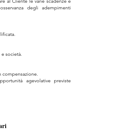
re al Cliente le varie scadenze e
 osservanza degli adempimenti
ificata.
 e società.
o in compensazione.
ortunità agevolative previste
ari