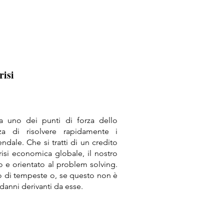
risi
ta uno dei punti di forza dello
za di risolvere rapidamente i
endale. Che si tratti di un credito
risi economica globale, il nostro
 e orientato al problem solving.
o di tempeste o, se questo non è
 danni derivanti da esse.