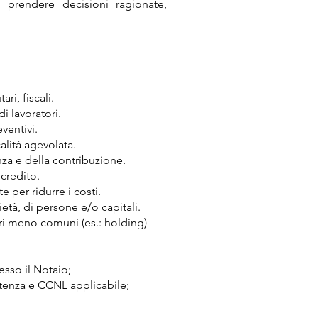
el prendere decisioni ragionate,
ari, fiscali.
i lavoratori.
ventivi.
alità agevolata.
za e della contribuzione.
 credito.
e per ridurre i costi.
cietà, di persone e/o capitali.
ri meno comuni (es.: holding)
esso il Notaio;
enza e CCNL applicabile;