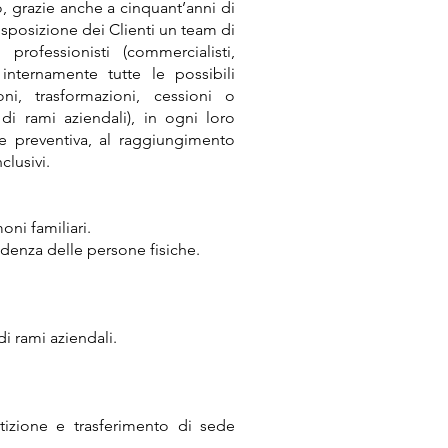
o, grazie anche a cinquant’anni di
isposizione dei Clienti un team di
ofessionisti (commercialisti,
 internamente tutte le possibili
ni, trasformazioni, cessioni o
di rami aziendali), in ogni loro
e preventiva, al raggiungimento
clusivi.
oni familiari.
sidenza delle persone fisiche.
i rami aziendali.
izione e trasferimento di sede