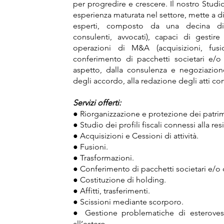
per progredire e crescere. Il nostro Studi
esperienza maturata nel settore, mette a d
esperti, composto da una decina di pr
consulenti, avvocati), capaci di gestire
operazioni di M&A (acquisizioni, fusio
conferimento di pacchetti societari e/o 
aspetto, dalla consulenza e negoziazion
degli accordo, alla redazione degli atti con
Servizi offerti:
● Riorganizzazione e protezione dei patrim
● Studio dei profili fiscali connessi alla re
● Acquisizioni e Cessioni di attività.
● Fusioni.
● Trasformazioni.
● Conferimento di pacchetti societari e/o d
● Costituzione di holding.
● Affitti, trasferimenti.
● Scissioni mediante scorporo.
● Gestione problematiche di esterovest
all’estero.